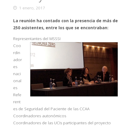
1 enero, 2017
La reunión ha contado con la presencia de más de
250 asistentes, entre los que se encontraban:
Representantes del MSSSI
Coo
rdin
ador
es
naci
onal
es
Refe
rent
es de Seguridad del Paciente de las CCAA
Coordinadores autonómicos
Coordinadores de las UCIs participantes del proyecto