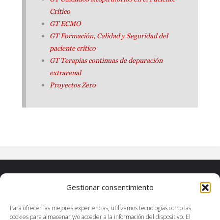
Crítico
GT ECMO
GT Formación, Calidad y Seguridad del
paciente crítico
GT Terapias continuas de depuración
extrarenal
Proyectos Zero
Contacto
Gestionar consentimiento
SEEIUC
C/Pajaritos, 12 - Planta 4ª - Despacho 2. E-28007
Para ofrecer las mejores experiencias, utilizamos tecnologías como las
Madrid (España).
cookies para almacenar y/o acceder a la información del dispositivo. El